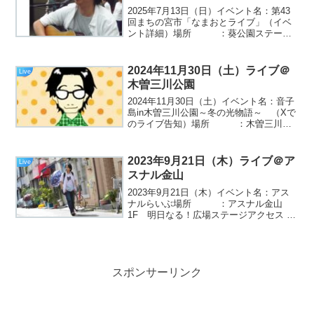
2025年7月13日（日）イベント名：第43
回まちの宮市「なまおとライブ」（イベ
ント詳細）場所 ：葵公園ステージ
（GoogleMAP）MASA出演時間 17：45
～18：30観覧無料！！一宮市中心市街地
で開催されるイベント会場で歌わせて...
2024年11月30日（土）ライブ＠
Live
木曽三川公園
2024年11月30日（土）イベント名：音子
島in木曽三川公園～冬の光物語～ （Xで
のライブ告知）場所 ：木曽三川公
園センター 北ゾーン グリーンデッキ
（園内地図）アクセス ：木曽三川公園
センターのアクセスマップはこちら出
2023年9月21日（木）ライブ＠ア
Live
演：MASA、...
スナル金山
2023年9月21日（木）イベント名：アス
ナルらいぶ場所 ：アスナル金山
1F 明日なる！広場ステージアクセス
：出演：misa/MASAMASA出演時間：
19：00～19：30暑さの盛りは過ぎたもの
の、まだまだ暑いの9月半ばの屋...
スポンサーリンク