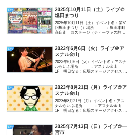
2025年10月11日（土）ライブ＠
Live
堀田まつり
2025年10月11日（土）イベント名：第51
回堀田まつり（）場所 ：堀田本町
商店街 西ステージ（ティーファス駐車
場）※下図参照アクセス ：堀田本町商
店街へのアクセスはこちらMASA出演時
間：15：30～15：50観覧無料！！今年
2023年6月6日（火）ライブ＠ア
Live
も、堀...
スナル金山
2023年6月6日（火）イベント名：アスナ
ルらいぶ場所 ：アスナル金山
1F 明日なる！広場ステージアクセス
：出演：MASA/EGG SHELLMASA出演
時間：18：30～19：00初夏の雰囲気漂う
6月上旬の屋外ライブ（観覧無...
2023年8月21日（月）ライブ＠ア
Live
スナル金山
2023年8月21日（月）イベント名：アス
ナルらいぶ場所 ：アスナル金山
1F 明日なる！広場ステージアクセス
：出演：MASA/平野里沙MASA出演時
間：18：30～19：00夏真っ盛りの8月半
ばの屋外ライブ（観覧無料）です。お...
2025年7月13日（日）ライブ＠一
Live
宮市