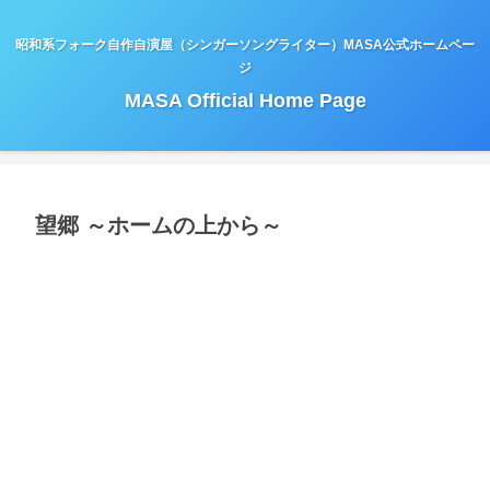
昭和系フォーク自作自演屋（シンガーソングライター）MASA公式ホームペー
ジ
MASA Official Home Page
望郷 ～ホームの上から～